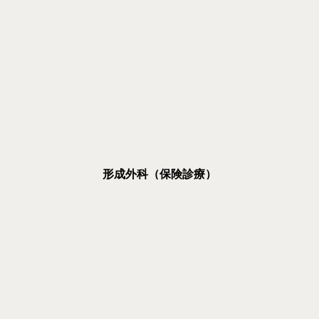
形成外科（保険診療）
粉瘤・皮膚腫瘍・陥入爪など
美容外科（自由診療）
二重術
クマ治療
上眼瞼リフト
美容皮膚科（自由診療）