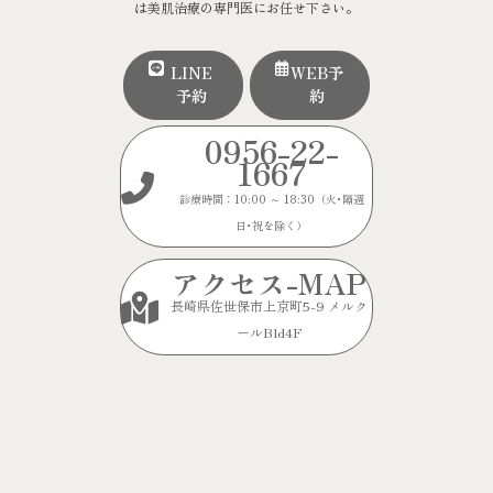
は美肌治療の専門医にお任せ下さい。
LINE
WEB予
予約
約
0956-22-
1667
診療時間：10:00 ～ 18:30（火･隔週
日･祝を除く）
アクセス-MAP
長崎県佐世保市上京町5-9 メルク
ールBld4F