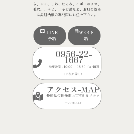
ら、シミ、しわ、たるみ、イボ・ホクロ、
毛穴、ニキビ、ニキビ跡など、お肌の悩み
は美肌治療の専門医にお任せ下さい。
LINE
WEB予
予約
約
0956-22-
1667
診療時間：10:00 ～ 18:30（火･隔週
日･祝を除く）
アクセス-MAP
長崎県佐世保市上京町5-9 メルク
ールBld4F