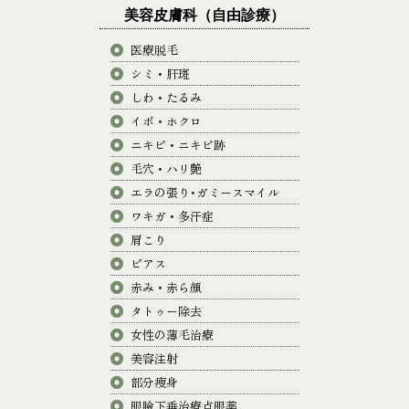
美容皮膚科（自由診療）
医療脱毛
シミ・肝斑
しわ・たるみ
イボ・ホクロ
ニキビ・ニキビ跡
毛穴・ハリ艶
エラの張り･ガミースマイル
ワキガ・多汗症
肩こり
ピアス
赤み・赤ら顔
タトゥー除去
女性の薄毛治療
美容注射
部分痩身
眼瞼下垂治療点眼薬