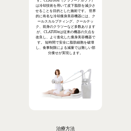
す。CLATUUα（クラツーアルファ）
は冷却技術を用いて皮下脂肪を減少さ
せることを目的とした施術です。 世界
的に有名な冷却痩身美容機器には、ク
ールスカルプティング、クールテッ
ク、前身のクラツーなど多数あります
が、CLATUUαは従来の機器の欠点を
改良し、より進化した痩身美容機器で
す。 短時間で安全に脂肪細胞を破壊
し、食事制限による減量では難しい部
分痩せが実現します。
治療方法