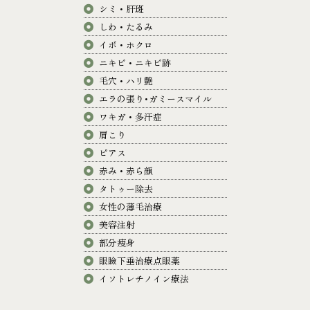
シミ・肝斑
しわ・たるみ
イボ・ホクロ
ニキビ・ニキビ跡
毛穴・ハリ艶
エラの張り･ガミースマイル
ワキガ・多汗症
肩こり
ピアス
赤み・赤ら顔
タトゥー除去
女性の薄毛治療
美容注射
部分痩身
眼瞼下垂治療点眼薬
イソトレチノイン療法