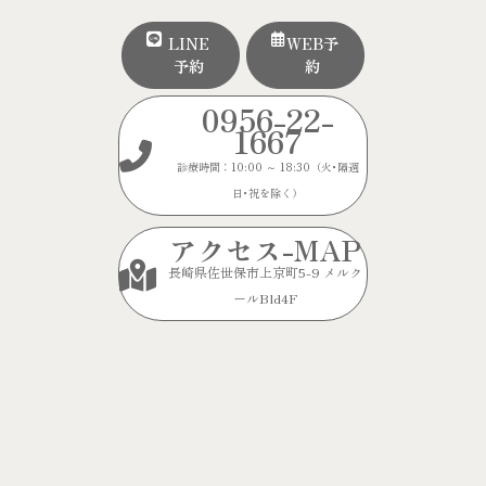
LINE
WEB予
予約
約
0956-22-
1667
診療時間：10:00 ～ 18:30（火･隔週
日･祝を除く）
アクセス-MAP
長崎県佐世保市上京町5-9 メルク
ールBld4F