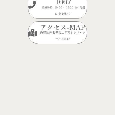
1667
診療時間：10:00 ～ 18:30（火･隔週
日･祝を除く）
アクセス-MAP
長崎県佐世保市上京町5-9 メルク
ールBld4F