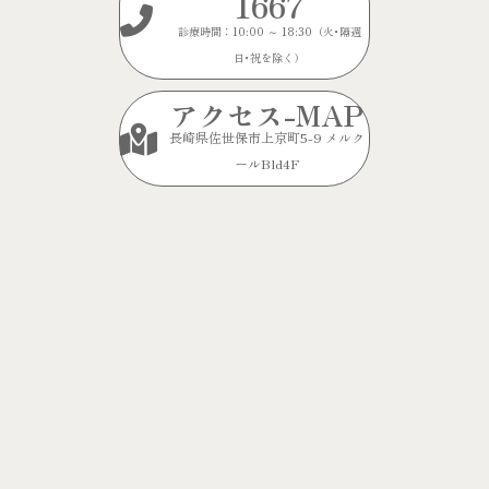
1667
診療時間：10:00 ～ 18:30（火･隔週
日･祝を除く）
アクセス-MAP
長崎県佐世保市上京町5-9 メルク
ールBld4F