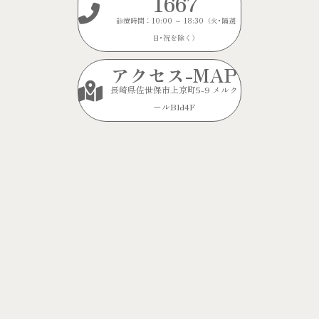
1667
診療時間：10:00 ～ 18:30（火･隔週
日･祝を除く）
アクセス-MAP
長崎県佐世保市上京町5-9 メルク
ールBld4F