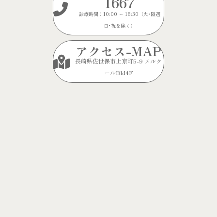
1667
診療時間：10:00 ～ 18:30（火･隔週
日･祝を除く）
アクセス-MAP
長崎県佐世保市上京町5-9 メルク
ールBld4F