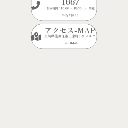
1667
診療時間：10:00 ～ 18:30（火･隔週
日･祝を除く）
アクセス-MAP
長崎県佐世保市上京町5-9 メルク
ールBld4F