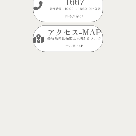
1667
診療時間：10:00 ～ 18:30（火･隔週
日･祝を除く）
アクセス-MAP
長崎県佐世保市上京町5-9 メルク
ールBld4F