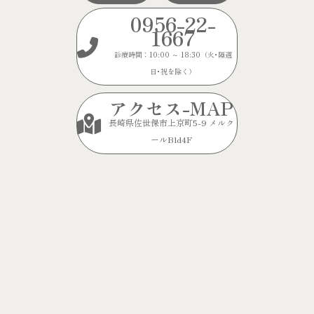
0956-22-
1667
診療時間：10:00 ～ 18:30（火･隔週
日･祝を除く）
アクセス-MAP
長崎県佐世保市上京町5-9 メルク
ールBld4F