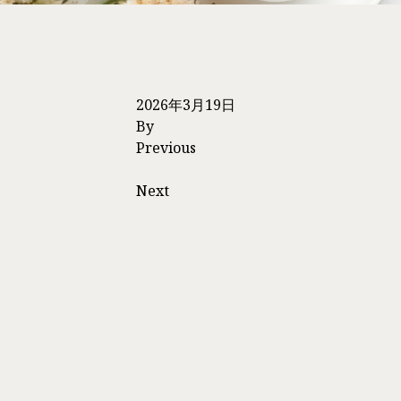
レスチ
ジュビ
シルフ
2026年3月19日
ターゲ
By
エレク
Previous
美容注
Next
スキン
CO2
ケミカ
クリア