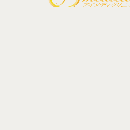
佐世保で医療脱毛・美容の悩み改善は、医療機関美
ィクリニックへご相談下さい。
快適なサロン空間で安心できる医療脱毛から、シミ
イボ・ホクロ、毛穴、ニキビ、ニキビ跡など、お肌
の専門医にお任せ下さい。
LINE予約
WE
0956-22-16
診療時間：10:00 ～ 18:30（火･隔
アクセス-MA
長崎県佐世保市上京町5-9 メルクール