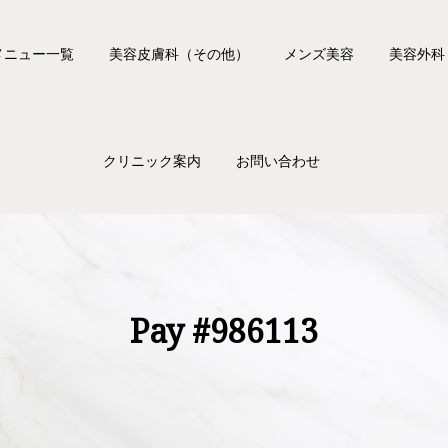
メニュー一覧
美容皮膚科（その他）
メンズ美容
美容外科
ー脱毛
ピアス
二重術
クリニック案内
お問い合わせ
フェイシャルステラM22
タトゥー除去
クマ治療
ートーニング
ワキボトックス
上眼瞼リ
無料メール相談フォーム
トーニング/ジェンモード
肩ボトックス
クリニック案内
よくある質問
ーニング
エラの張り・ガミースマイル
医師・スタッフ紹介
ッチレーザー
部分痩身
初めての方へ
Pay #986113
ティ
薄毛
ザプロ（ハイフ）
アップニーク（眼瞼下垂治療点眼薬）
クスビスタ（ボツリヌス注射）
アクネトレント（イソトレチノイン療法）
ックス（韓国製ボツリヌス注射）