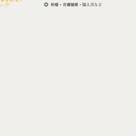
粉瘤・皮膚腫瘍・陥入爪など
美容外科（自由診療）
容皮膚科アイメデ
二重術
、しわ、たるみ、
クマ治療
の悩みは美肌治療
上眼瞼リフト
美容皮膚科（自由診療）
B予約
医療脱毛
シミ・肝斑
しわ・たるみ
67
イボ・ホクロ
週日･祝を除く）
ニキビ・ニキビ跡
毛穴・ハリ艶
P
エラの張り･ガミースマイル
Bld4F
ワキガ・多汗症
肩こり
ピアス