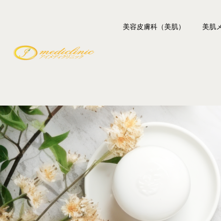
美容皮膚科（美肌）
美肌
レーザー脱毛
レーザ
シミ・肝斑・刺青
フォト
しわ・たるみ
レーザ
毛穴・ハリ艶
ジェン
ニキビ・ニキビ跡
GDト
赤み・赤ら顔
Qスイ
イボ・ホクロ
デンシ
ベレー
ボトッ
ボツラ