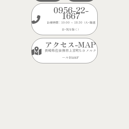
0956-22-
1667
診療時間：10:00 ～ 18:30（火･隔週
日･祝を除く）
アクセス-MAP
長崎県佐世保市上京町5-9 メルク
ールBld4F