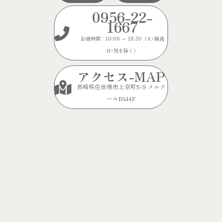
0956-22-
1667
診療時間：10:00 ～ 18:30（火･隔週
日･祝を除く）
アクセス-MAP
長崎県佐世保市上京町5-9 メルク
ールBld4F