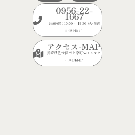
0956-22-
1667
診療時間：10:00 ～ 18:30（火･隔週
日･祝を除く）
アクセス-MAP
長崎県佐世保市上京町5-9 メルク
ールBld4F