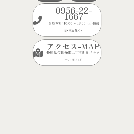
0956-22-
1667
診療時間：10:00 ～ 18:30（火･隔週
日･祝を除く）
アクセス-MAP
長崎県佐世保市上京町5-9 メルク
ールBld4F