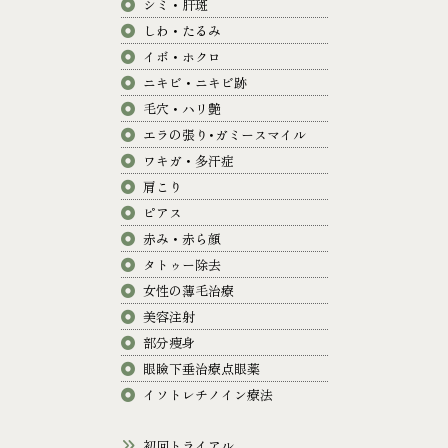
シミ・肝斑
しわ・たるみ
イボ・ホクロ
ニキビ・ニキビ跡
毛穴・ハリ艶
エラの張り･ガミースマイル
ワキガ・多汗症
肩こり
ピアス
赤み・赤ら顔
タトゥー除去
女性の薄毛治療
美容注射
部分痩身
眼瞼下垂治療点眼薬
イソトレチノイン療法
初回トライアル