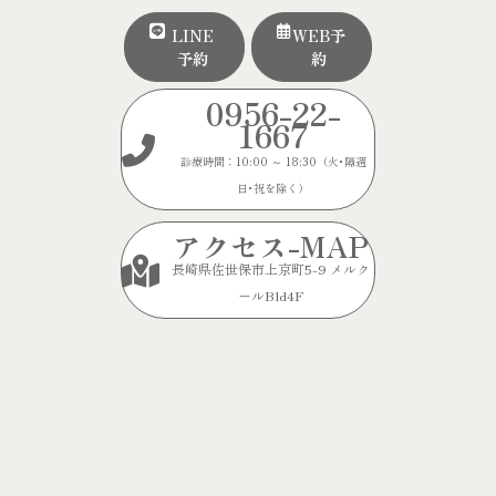
LINE
WEB予
予約
約
0956-22-
1667
診療時間：10:00 ～ 18:30（火･隔週
日･祝を除く）
アクセス-MAP
長崎県佐世保市上京町5-9 メルク
ールBld4F