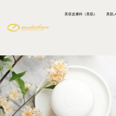
美容皮膚科（美肌）
美肌
レーザー脱毛
レーザ
シミ・肝斑・刺青
フォト
しわ・たるみ
レーザ
毛穴・ハリ艶
ジェン
ニキビ・ニキビ跡
GDト
赤み・赤ら顔
Qスイ
イボ・ホクロ
デンシ
ベレー
ボトッ
ボツラ