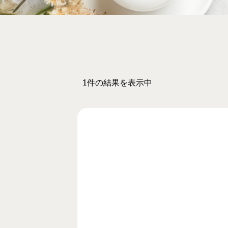
レスチ
ジュビ
シルフ
ターゲ
エレク
1件の結果を表示中
美容注
スキン
CO2
ケミカ
クリア