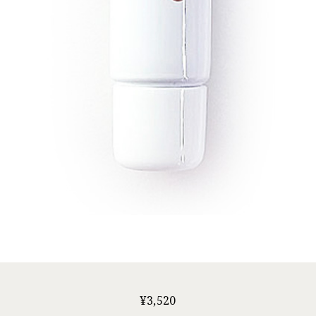
¥
3,520