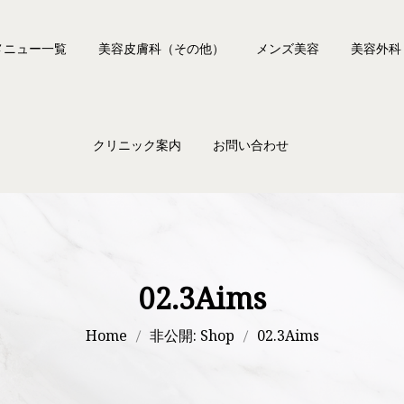
メニュー一覧
美容皮膚科（その他）
メンズ美容
美容外科
ー脱毛
ピアス
二重術
クリニック案内
お問い合わせ
フェイシャルステラM22
タトゥー除去
クマ治療
ートーニング
ワキボトックス
上眼瞼リ
無料メール相談フォーム
トーニング/ジェンモード
肩ボトックス
クリニック案内
よくある質問
ーニング
エラの張り・ガミースマイル
医師・スタッフ紹介
ッチレーザー
部分痩身
初めての方へ
02.3Aims
ティ
薄毛
ザプロ（ハイフ）
アップニーク（眼瞼下垂治療点眼薬）
Home
非公開: Shop
02.3Aims
クスビスタ（ボツリヌス注射）
アクネトレント（イソトレチノイン療法）
ックス（韓国製ボツリヌス注射）