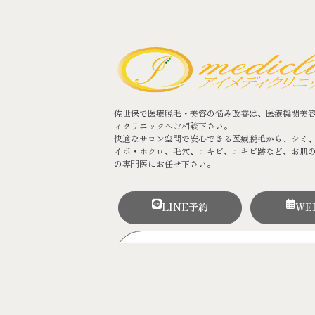
佐世保で医療脱毛・美容の悩み改善は、医療機関美
ィクリニックへご相談下さい。
快適なサロン空間で安心できる医療脱毛から、シミ
イボ・ホクロ、毛穴、ニキビ、ニキビ跡など、お肌
の専門医にお任せ下さい。
LINE予約
WE
0956-22-16
診療時間：10:00 ～ 18:30（火･隔
アクセス-MA