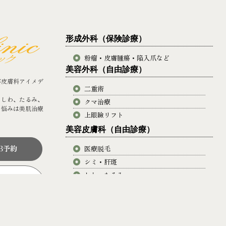
形成外科（保険診療）
粉瘤・皮膚腫瘍・陥入爪など
美容外科（自由診療）
容皮膚科アイメデ
二重術
、しわ、たるみ、
クマ治療
の悩みは美肌治療
上眼瞼リフト
美容皮膚科（自由診療）
B予約
医療脱毛
シミ・肝斑
しわ・たるみ
67
イボ・ホクロ
週日･祝を除く）
ニキビ・ニキビ跡
毛穴・ハリ艶
P