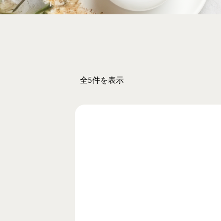
レスチ
ジュビ
シルフ
ターゲ
エレク
全5件を表示
美容注
スキン
CO2
ケミカ
クリア