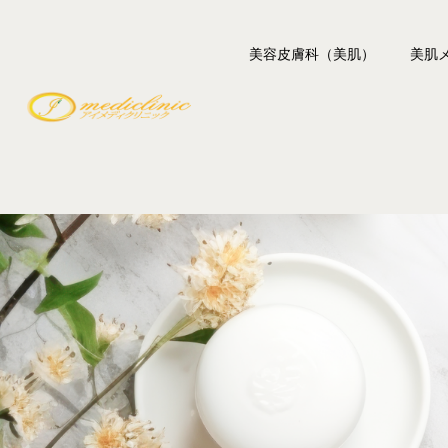
美容皮膚科（美肌）
美肌
レーザー脱毛
レーザ
シミ・肝斑・刺青
フォト
しわ・たるみ
レーザ
毛穴・ハリ艶
ジェン
ニキビ・ニキビ跡
GDト
赤み・赤ら顔
Qスイ
イボ・ホクロ
デンシ
ベレー
ボトッ
ボツラ