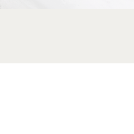
レン（ヒアルロン酸注入）
ダーム（ヒアルロン酸注射）
ァームX
ットクール
トロポレーション
射・プラセンタ注射
リサーフ/レーザーピーリング
レーザー
ルピーリング
タッチ