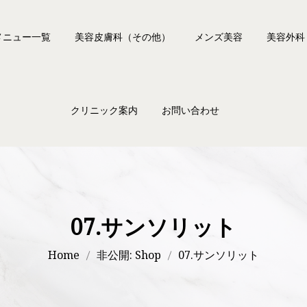
メニュー一覧
美容皮膚科（その他）
メンズ美容
美容外科
ー脱毛
ピアス
二重術
クリニック案内
お問い合わせ
フェイシャルステラM22
タトゥー除去
クマ治療
ートーニング
ワキボトックス
上眼瞼リ
無料メール相談フォーム
トーニング/ジェンモード
肩ボトックス
クリニック案内
よくある質問
ーニング
エラの張り・ガミースマイル
医師・スタッフ紹介
ッチレーザー
部分痩身
初めての方へ
07.サンソリット
ティ
薄毛
ザプロ（ハイフ）
アップニーク（眼瞼下垂治療点眼薬）
Home
非公開: Shop
07.サンソリット
クスビスタ（ボツリヌス注射）
アクネトレント（イソトレチノイン療法）
ックス（韓国製ボツリヌス注射）