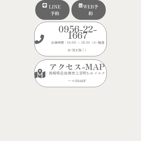
LINE
WEB予
予約
約
0956-22-
1667
診療時間：10:00 ～ 18:30（火･隔週
日･祝を除く）
アクセス-MAP
長崎県佐世保市上京町5-9 メルク
ールBld4F