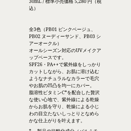
30mL / 標準小売価格 5,280 円（税
込）
全3色（PB01 ピンクベージュ、
PB02 ヌーディーサンド、PB03 シ
アーオークル）
オールシーズン対応のUVメイクア
ップベースです。
SPF26・PA++で紫外線をしっかり
カットしながら、お肌に溶け込む
ようなナチュラルなカラーで毛穴
やお肌の凹凸を均一にカバー。
脂溶性ビタミンC*を配合した贅沢
な使い心地で、紫外線による乾燥
からお肌を守り、乾燥による小じ
わの目立たないしっとりとなめら
かな仕上がりを叶えます。